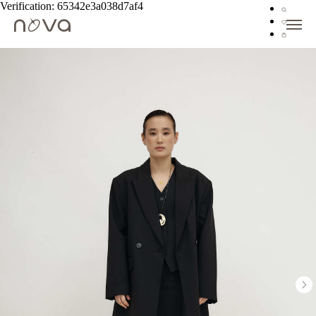
Verification: 65342e3a038d7af4