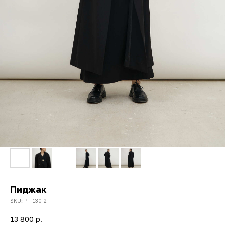
Пиджак
SKU:
PT-130-2
13 800
р.