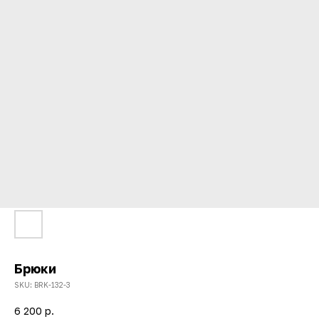
Брюки
SKU:
BRK-132-3
6 200
р.