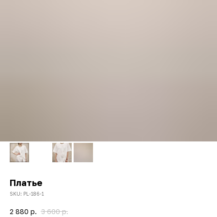
Платье
SKU:
PL-186-1
2 880
р.
3 600
р.