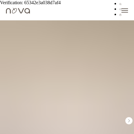
Verification: 65342e3a038d7af4